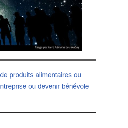
 de produits alimentaires ou
entreprise ou devenir bénévole