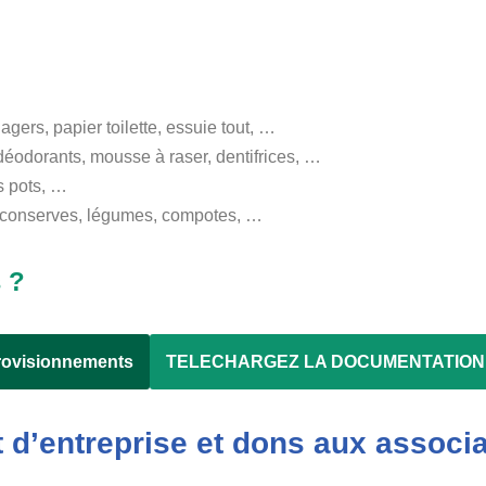
gers, papier toilette, essuie tout, …
éodorants, mousse à raser, dentifrices, …
ts pots, …
s, conserves, légumes, compotes, …
 ?
rovisionnements
TELECHARGEZ LA DOCUMENTATION 
d’entreprise et dons aux
associa