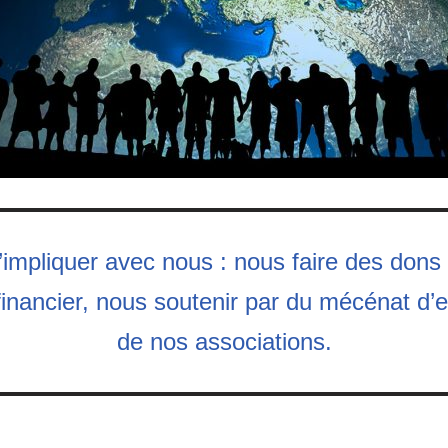
s’impliquer avec nous : nous faire des dons
financier, nous soutenir par du mécénat d’
de nos associations.