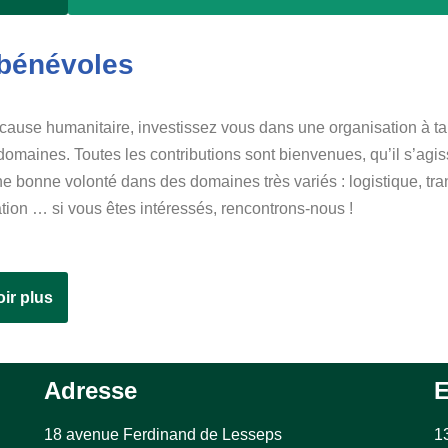
bénévoles
ause humanitaire, investissez vous dans une organisation à t
aines. Toutes les contributions sont bienvenues, qu’il s’agisse
e bonne volonté dans des domaines très variés : logistique, tra
ion … si vous êtes intéressés, rencontrons-nous !
ir plus
Adresse
E
18 avenue Ferdinand de Lesseps
1